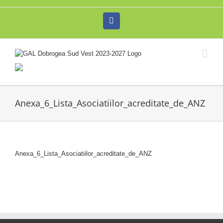
Skip
to
Facebook
content
Anexa_6_Lista_Asociatiilor_acreditate_de_ANZ
Anexa_6_Lista_Asociatiilor_acreditate_de_ANZ