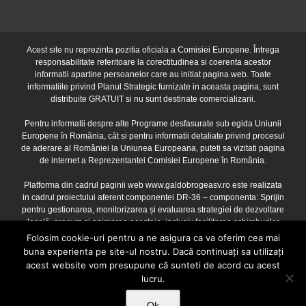
Acest site nu reprezinta pozitia oficiala a Comisiei Europene. Întrega
responsabilitate referitoare la corectitudinea si coerenta acestor
informatii apartine persoanelor care au initiat pagina web. Toate
informatiile privind Planul Strategic furnizate in aceasta pagina, sunt
distribuite GRATUIT si nu sunt destinate comercializarii.
Pentru informatii despre alte Programe desfasurate sub egida Uniunii
Europene în România, cât si pentru informatii detaliate privind procesul
de aderare al României la Uniunea Europeana, puteti sa vizitati pagina
de internet a Reprezentantei Comisiei Europene în România.
Platforma din cadrul paginii web www.galdobrogeasv.ro este realizata
in cadrul proiectului aferent componentei DR-36 – componenta: Sprijin
pentru gestionarea, monitorizarea și evaluarea strategiei de dezvoltare
locală, precum și animarea acesteia, inclusiv facilitarea schimburilor
între părțile interesate, finantat prin Uniunea Europeana si Guvernul
Folosim cookie-uri pentru a ne asigura ca va oferim cea mai
Romaniei prin Planul Strategic PAC 2023 – 2027, Acord de finantare
buna experienta pe site-ul nostru. Dacă continuați sa utilizați
3601F200021621400251/16.10.2024, cu o valoare de 669.047,00
acest website vom presupune că sunteti de acord cu acest
Euro, Contract subsecvent nr. 1 3601F210021621400251/16.10.2024,
lucru.
cu o valoare de 622.213,71 euro
Ok