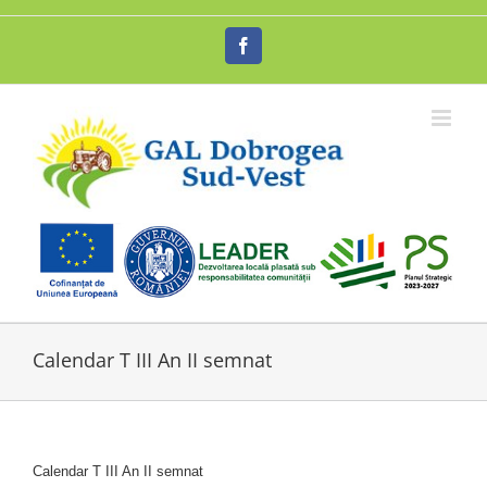
Skip
to
Facebook
content
Calendar T III An II semnat
Calendar T III An II semnat