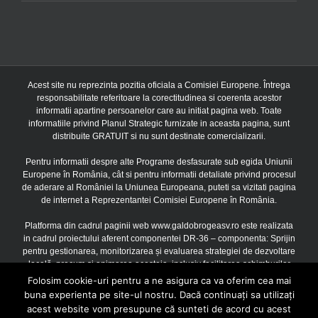
Acest site nu reprezinta pozitia oficiala a Comisiei Europene. Întrega
responsabilitate referitoare la corectitudinea si coerenta acestor
informatii apartine persoanelor care au initiat pagina web. Toate
informatiile privind Planul Strategic furnizate in aceasta pagina, sunt
distribuite GRATUIT si nu sunt destinate comercializarii.
Pentru informatii despre alte Programe desfasurate sub egida Uniunii
Europene în România, cât si pentru informatii detaliate privind procesul
de aderare al României la Uniunea Europeana, puteti sa vizitati pagina
de internet a Reprezentantei Comisiei Europene în România.
Platforma din cadrul paginii web www.galdobrogeasv.ro este realizata
in cadrul proiectului aferent componentei DR-36 – componenta: Sprijin
pentru gestionarea, monitorizarea și evaluarea strategiei de dezvoltare
locală, precum și animarea acesteia, inclusiv facilitarea schimburilor
între părțile interesate, finantat prin Uniunea Europeana si Guvernul
Folosim cookie-uri pentru a ne asigura ca va oferim cea mai
Romaniei prin Planul Strategic PAC 2023 – 2027, Acord de finantare
buna experienta pe site-ul nostru. Dacă continuați sa utilizați
3601F200021621400251/16.10.2024, cu o valoare de 669.047,00
acest website vom presupune că sunteti de acord cu acest
Euro, Contract subsecvent nr. 1 3601F210021621400251/16.10.2024,