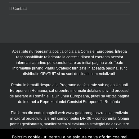
Contact
Acest site nu reprezinta pozitia oficiala a Comisiei Europene. Întrega
responsabilitate referitoare la corectitudinea si coerenta acestor
informatii apartine persoanelor care au initiat pagina web. Toate
informatiile privind Planul Strategic furnizate in aceasta pagina, sunt
distribuite GRATUIT si nu sunt destinate comercializarii.
Pentru informatii despre alte Programe desfasurate sub egida Uniunii
Europene în România, cât si pentru informatii detaliate privind procesul
de aderare al României la Uniunea Europeana, puteti sa vizitati pagina
de internet a Reprezentantei Comisiei Europene în România.
Platforma din cadrul paginii web www.galdobrogeasv.ro este realizata
in cadrul proiectului aferent componentei DR-36 – componenta: Sprijin
pentru gestionarea, monitorizarea și evaluarea strategiei de dezvoltare
locală, precum și animarea acesteia, inclusiv facilitarea schimburilor
între părțile interesate, finantat prin Uniunea Europeana si Guvernul
Folosim cookie-uri pentru a ne asigura ca va oferim cea mai