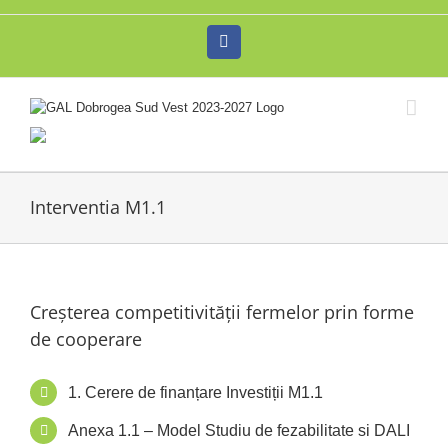
Skip
to
Facebook
content
Interventia M1.1
Creșterea competitivității fermelor prin forme
de cooperare
1. Cerere de finanțare Investiții M1.1
Anexa 1.1 – Model Studiu de fezabilitate si DALI