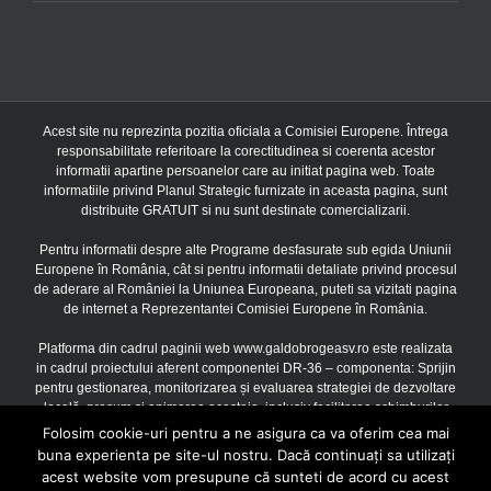
Acest site nu reprezinta pozitia oficiala a Comisiei Europene. Întrega
responsabilitate referitoare la corectitudinea si coerenta acestor
informatii apartine persoanelor care au initiat pagina web. Toate
informatiile privind Planul Strategic furnizate in aceasta pagina, sunt
distribuite GRATUIT si nu sunt destinate comercializarii.
Pentru informatii despre alte Programe desfasurate sub egida Uniunii
Europene în România, cât si pentru informatii detaliate privind procesul
de aderare al României la Uniunea Europeana, puteti sa vizitati pagina
de internet a Reprezentantei Comisiei Europene în România.
Platforma din cadrul paginii web www.galdobrogeasv.ro este realizata
in cadrul proiectului aferent componentei DR-36 – componenta: Sprijin
pentru gestionarea, monitorizarea și evaluarea strategiei de dezvoltare
locală, precum și animarea acesteia, inclusiv facilitarea schimburilor
între părțile interesate, finantat prin Uniunea Europeana si Guvernul
Folosim cookie-uri pentru a ne asigura ca va oferim cea mai
Romaniei prin Planul Strategic PAC 2023 – 2027, Acord de finantare
buna experienta pe site-ul nostru. Dacă continuați sa utilizați
3601F200021621400251/16.10.2024, cu o valoare de 669.047,00
acest website vom presupune că sunteti de acord cu acest
Euro, Contract subsecvent nr. 1 3601F210021621400251/16.10.2024,