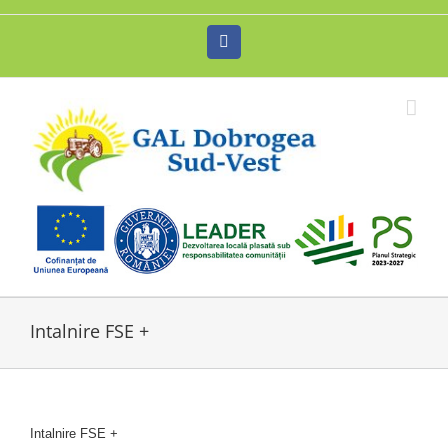
Skip
to
Facebook
content
Intalnire FSE +
Intalnire FSE +