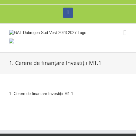
Skip
to
Facebook
content
1. Cerere de finanțare Investiții M1.1
1. Cerere de finanțare Investiții M1.1