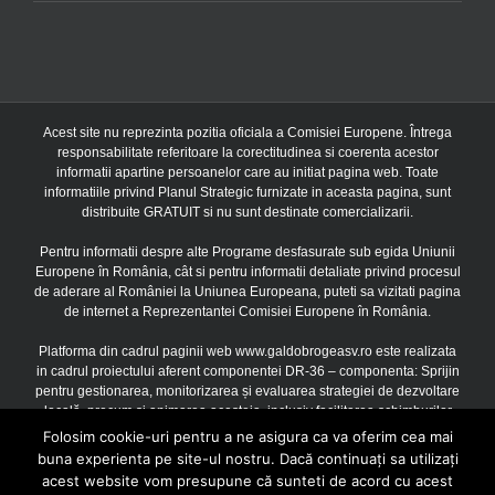
Acest site nu reprezinta pozitia oficiala a Comisiei Europene. Întrega
responsabilitate referitoare la corectitudinea si coerenta acestor
informatii apartine persoanelor care au initiat pagina web. Toate
informatiile privind Planul Strategic furnizate in aceasta pagina, sunt
distribuite GRATUIT si nu sunt destinate comercializarii.
Pentru informatii despre alte Programe desfasurate sub egida Uniunii
Europene în România, cât si pentru informatii detaliate privind procesul
de aderare al României la Uniunea Europeana, puteti sa vizitati pagina
de internet a Reprezentantei Comisiei Europene în România.
Platforma din cadrul paginii web www.galdobrogeasv.ro este realizata
in cadrul proiectului aferent componentei DR-36 – componenta: Sprijin
pentru gestionarea, monitorizarea și evaluarea strategiei de dezvoltare
locală, precum și animarea acesteia, inclusiv facilitarea schimburilor
între părțile interesate, finantat prin Uniunea Europeana si Guvernul
Folosim cookie-uri pentru a ne asigura ca va oferim cea mai
Romaniei prin Planul Strategic PAC 2023 – 2027, Acord de finantare
buna experienta pe site-ul nostru. Dacă continuați sa utilizați
3601F200021621400251/16.10.2024, cu o valoare de 669.047,00
acest website vom presupune că sunteti de acord cu acest
Euro, Contract subsecvent nr. 1 3601F210021621400251/16.10.2024,