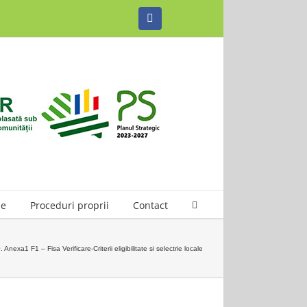
Facebook
le
Proceduri proprii
Contact
. Anexa1 F1 – Fisa Verificare-Criterii eligibilitate si selectrie locale