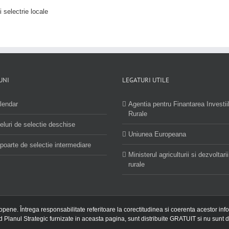
i selectrie locale
UNI
LEGATURI UTILE
lendar
Agentia pentru Finantarea Investii
Rurale
eluri de selectie deschise
Uniunea Europeana
poarte de selectie intermediare
Ministerul agriculturii si dezvoltarii
rurale
ropene. Întrega responsabilitate referitoare la corectitudinea si coerenta acestor inf
nd Planul Strategic furnizate in aceasta pagina, sunt distribuite GRATUIT si nu sunt d