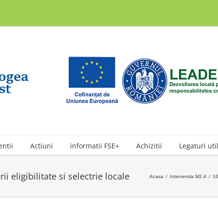
entii
Actiuni
informatii FSE+
Achizitii
Legaturi uti
ii eligibilitate si selectrie locale
Acasa
/
Interventia M2.4
/
10