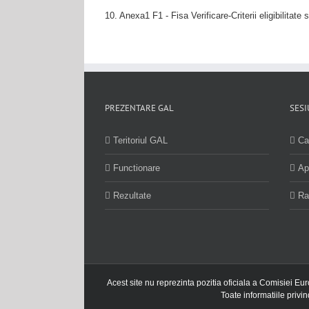
10. Anexa1 F1 - Fisa Verificare-Criterii eligibilitate s
PREZENTARE GAL
SESI
Teritoriul GAL
Ca
Functionare
Ap
Rezultate
Ra
Acest site nu reprezinta pozitia oficiala a Comisiei Eu
Toate informatiile privi