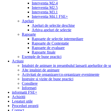
Interventia M2.4
Interventia M2.5
Interventia M3.1
Interventia M4.1 FSE+
Apeluri
Apeluri de selectie deschise
Arhiva apeluri de selectie
Rapoarte
Rapoarte de selectie intermediare
Rapoarte de Contestatie
Rapoarte de evaluare
Rapoarte finale
Exemple de bune practici
Actiuni
Intalniri de animare in preambulul lansarii apelurilor de se
Alte intalniri de animare
Activitati de organizare/co-organizare evenimente
Instruire si vizite de bune practici
Consiliere
Informari
informatii FSE+
Achizitii
Legaturi utile
Proceduri proprii
Contact