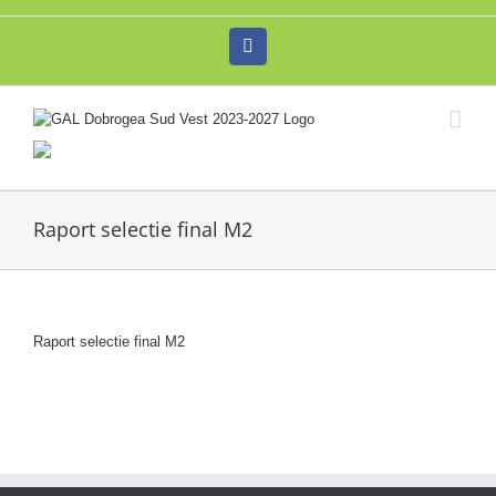
Skip
to
Facebook
content
Raport selectie final M2
Raport selectie final M2