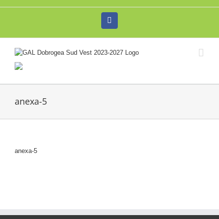
Skip
to
Facebook
content
anexa-5
anexa-5