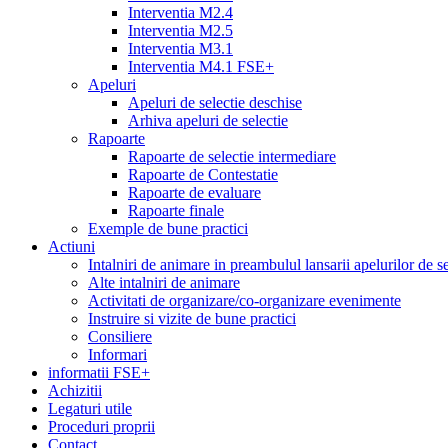
Interventia M2.4
Interventia M2.5
Interventia M3.1
Interventia M4.1 FSE+
Apeluri
Apeluri de selectie deschise
Arhiva apeluri de selectie
Rapoarte
Rapoarte de selectie intermediare
Rapoarte de Contestatie
Rapoarte de evaluare
Rapoarte finale
Exemple de bune practici
Actiuni
Intalniri de animare in preambulul lansarii apelurilor de se
Alte intalniri de animare
Activitati de organizare/co-organizare evenimente
Instruire si vizite de bune practici
Consiliere
Informari
informatii FSE+
Achizitii
Legaturi utile
Proceduri proprii
Contact