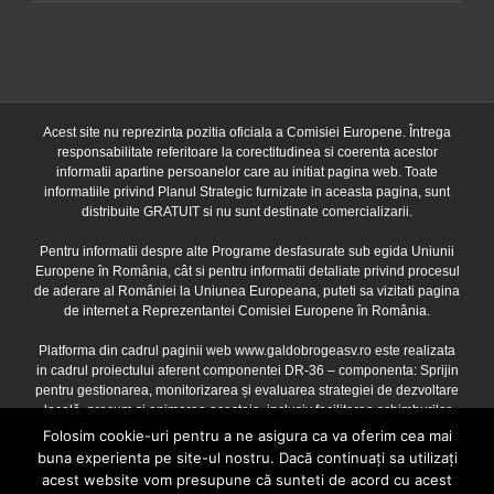
Acest site nu reprezinta pozitia oficiala a Comisiei Europene. Întrega
responsabilitate referitoare la corectitudinea si coerenta acestor
informatii apartine persoanelor care au initiat pagina web. Toate
informatiile privind Planul Strategic furnizate in aceasta pagina, sunt
distribuite GRATUIT si nu sunt destinate comercializarii.
Pentru informatii despre alte Programe desfasurate sub egida Uniunii
Europene în România, cât si pentru informatii detaliate privind procesul
de aderare al României la Uniunea Europeana, puteti sa vizitati pagina
de internet a Reprezentantei Comisiei Europene în România.
Platforma din cadrul paginii web www.galdobrogeasv.ro este realizata
in cadrul proiectului aferent componentei DR-36 – componenta: Sprijin
pentru gestionarea, monitorizarea și evaluarea strategiei de dezvoltare
locală, precum și animarea acesteia, inclusiv facilitarea schimburilor
între părțile interesate, finantat prin Uniunea Europeana si Guvernul
Folosim cookie-uri pentru a ne asigura ca va oferim cea mai
Romaniei prin Planul Strategic PAC 2023 – 2027, Acord de finantare
buna experienta pe site-ul nostru. Dacă continuați sa utilizați
3601F200021621400251/16.10.2024, cu o valoare de 669.047,00
acest website vom presupune că sunteti de acord cu acest
Euro, Contract subsecvent nr. 1 3601F210021621400251/16.10.2024,