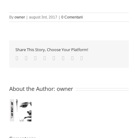
By
owner
|
august 3rd, 2017
|
0 Comentarii
Share This Story, Choose Your Platform!
Facebook
Twitter
Reddit
LinkedIn
Tumblr
Pinterest
Vk
E-
mail:
About the Author:
owner