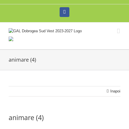
Skip
to
Facebook
content
animare (4)
Inapoi
animare (4)