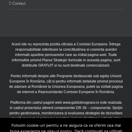
Contact
Acest site nu reprezinta pozitia oficiala a Comisiei Europene. Întrega
responsabilitate referitoare la corectitudinea si coerenta acestor
informatii apartine persoanelor care au initiat pagina web. Toate
informatiile privind Planul Strategic furnizate in aceasta pagina, sunt
distribuite GRATUIT si nu sunt destinate comercializarii.
Pentru informatii despre alte Programe desfasurate sub egida Uniunii
Europene în România, cât si pentru informatii detaliate privind procesul
de aderare al României la Uniunea Europeana, puteti sa vizitati pagina
de internet a Reprezentantei Comisiei Europene în România.
Platforma din cadrul paginii web www.galdobrogeasv.ro este realizata
in cadrul proiectului aferent componentei DR-36 – componenta: Sprijin
pentru gestionarea, monitorizarea și evaluarea strategiei de dezvoltare
locală, precum și animarea acesteia, inclusiv facilitarea schimburilor
între părțile interesate, finantat prin Uniunea Europeana si Guvernul
Folosim cookie-uri pentru a ne asigura ca va oferim cea mai
Romaniei prin Planul Strategic PAC 2023 – 2027, Acord de finantare
buna experienta pe site-ul nostru. Dacă continuați sa utilizați