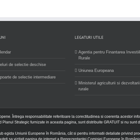
UNI
LEGATURI UTILE
lendar
Agentia pentru Finantarea Investii
Rurale
eluri de selectie deschise
Uniunea Europeana
poarte de selectie intermediare
Ministerul agriculturii si dezvoltarii
rurale
ropene. Întrega responsabilitate referitoare la corectitudinea si coerenta acestor inf
nd Planul Strategic furnizate in aceasta pagina, sunt distribuite GRATUIT si nu sunt d
ub egida Uniunii Europene în România, cât si pentru informatii detaliate privind 
uteti sa vizitati pagina de internet a Reprezentantei Comisiei Europene în Români