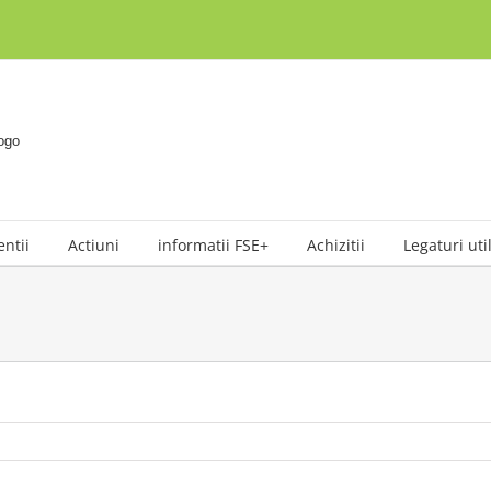
entii
Actiuni
informatii FSE+
Achizitii
Legaturi uti