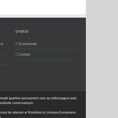
DIVERSE
lor
Evenimente
Contact
ormatii apartine persoanelor care au initiat pagina web.
estinate comercializarii.
procesul de aderare al României la Uniunea Europeana,
a.