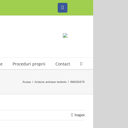
Facebook
le
Proceduri proprii
Contact
Acasa
/
Actiune animare teritoriu
/
IMAG0479
Inapoi