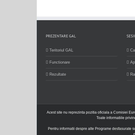
PREZENTARE GAL
SESI
Teritoriul GAL
Ca
Functionare
Ap
Rezultate
Ra
Acest site nu reprezinta pozitia oficiala a Comisiei Eu
Toate informatiile privi
Pentru informatii despre alte Programe desfasurate s
p