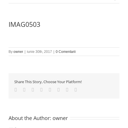
IMAG0503
By
owner
|
iunie 30th, 2017
|
0 Comentarii
Share This Story, Choose Your Platform!
Facebook
Twitter
Reddit
LinkedIn
Tumblr
Pinterest
Vk
E-
mail:
About the Author:
owner